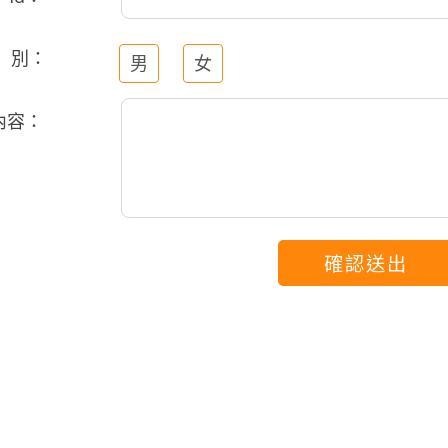
 別：
男
女
內容：