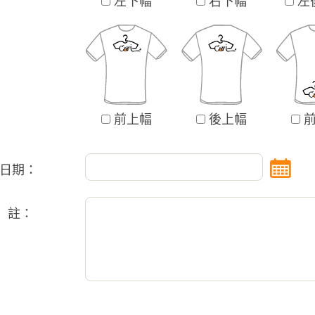
左下幅
右下幅
左
前上幅
後上幅
前
日期：
 註：