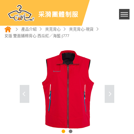
采漪團體制服
產品介紹
夾克背心
夾克背心-現貨
女版 雙面鋪棉背心 西瓜紅／海藍-J777