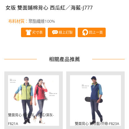
女版 雙面鋪棉背心 西瓜紅／海藍-J777
布料材質：
聚酯纖維100%
尺寸表
線上訂製
回上一頁
相關產品推薦
雙面背心 綠/深灰、桃紅/深灰-
F821A
雙面背心 寶石藍/芥綠-F823A