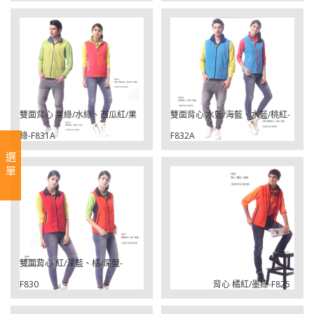
雙面背心 果綠/水綠、西瓜紅/果
雙面背心 水藍/海藍、水藍/桃紅-
綠-F831A
F832A
選單
雙面背心 紅/深藍、橘/深藍-
F830
背心 橘紅/墨綠-F825