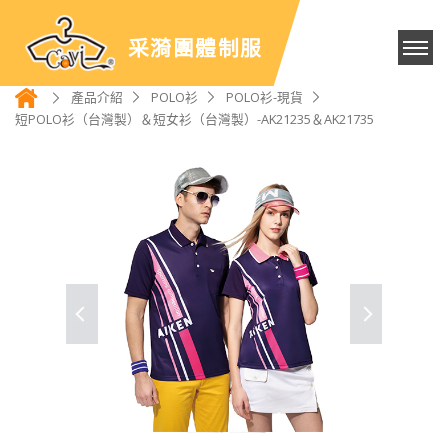
采漪團體制服
產品介紹
POLO衫
POLO衫-現貨
短POLO衫（台灣製）＆短女衫（台灣製）-AK21235＆AK21735