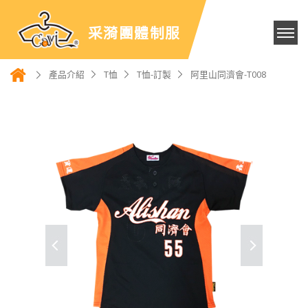
采漪團體制服
產品介紹
T恤
T恤-訂製
阿里山同濟會-T008