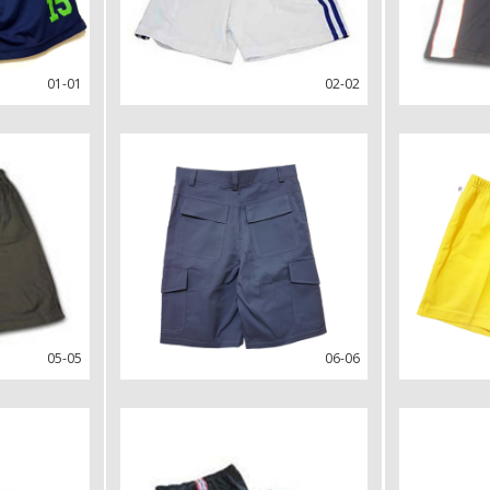
01-01
02-02
05-05
06-06