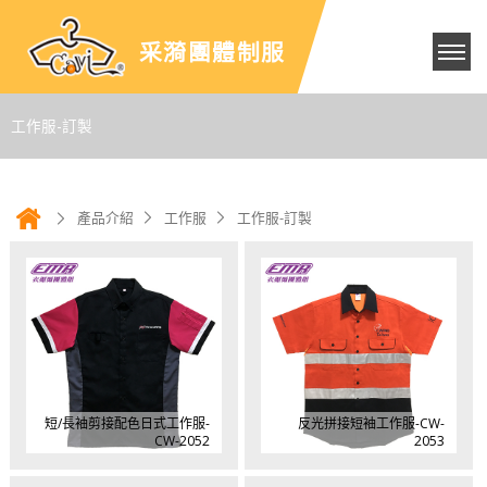
采漪團體制服
工作服-訂製
產品介紹
工作服
工作服-訂製
短/長袖剪接配色日式工作服-
反光拼接短袖工作服-CW-
CW-2052
2053