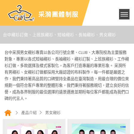
采漪團體制服
台中襯衫訂做、上班族襯衫、短袖襯衫、長袖襯衫、男女襯衫
台中采漪男女襯衫專賣以各公司行號企業、CLUB、大專院校為主要服務
對象，專業以各式短袖襯衫、長袖襯衫、襯衫訂製、上班族襯衫、工作襯
衫訂做，多款選擇及樣式客製化，為客戶打造專屬的專業形象。 采漪所
有男襯衫、女襯衫訂做都採用大廠認證的布料製作，每一件都是嚴選之
作，我們秉持著高品質的口碑堅持全產品在臺灣製造，用最合理的價位來
規劃一個符合客戶專業的整體形象，我們秉持著服務親切，建立良好的信
譽，成為各界制服的最佳選擇的遠景邁進並期盼每位客戶都能成為我們口
碑的代言人。
產品介紹
男女襯衫