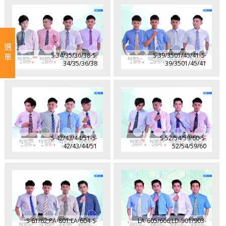
選單
S-34/35/36/38-S-
S-39/3501/45/41-S-
34/35/36/38
39/3501/45/41
S-42/43/44/51-S-
S-52/54/59/60-S-
42/43/44/51
52/54/59/60
S-61/62;PA-801;LA-604-S-
LA-605/606;LD-901/903-