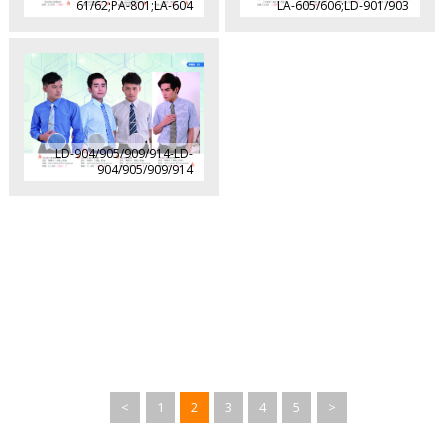
61/62;PA-801;LA-604
LA-605/606;LD-901/903
LD-904/905/909/914-LD-
904/905/909/914
<
1
2
3
4
5
>